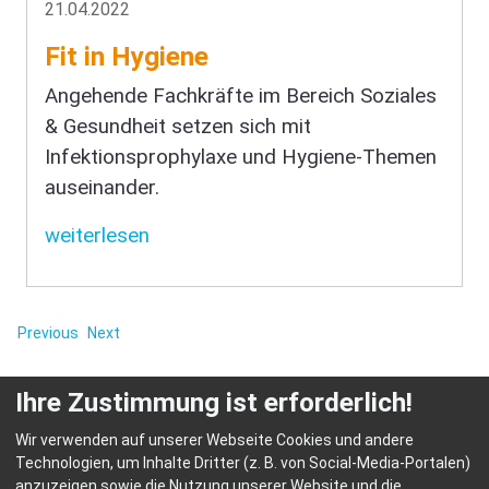
21.04.2022
Fit in Hygiene
Angehende Fachkräfte im Bereich Soziales
& Gesundheit setzen sich mit
Infektionsprophylaxe und Hygiene-Themen
auseinander.
weiterlesen
Previous
Next
Ihre Zustimmung ist erforderlich!
Wir verwenden auf unserer Webseite Cookies und andere
Technologien, um Inhalte Dritter (z. B. von Social-Media-Portalen)
anzuzeigen sowie die Nutzung unserer Website und die
© HEP Fachschulen für Heilerziehungspflege Abensberg