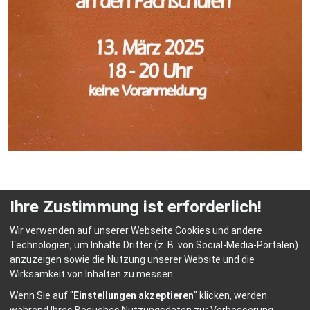
Ihre Zustimmung ist erforderlich!
Wir verwenden auf unserer Webseite Cookies und andere
Technologien, um Inhalte Dritter (z. B. von Social-Media-Portalen)
anzuzeigen sowie die Nutzung unserer Website und die
© HEP Fachschulen für Heilerziehungspflege Abensberg
Wirksamkeit von Inhalten zu messen.
Home
Kontakt
Datenschutz
Impressum
Wenn Sie auf "
Einstellungen akzeptieren
" klicken, werden
Barrierefreiheit
Anmelden