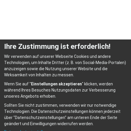
Ihre Zustimmung ist erforderlich!
Wir verwenden auf unserer Webseite Cookies und andere
Technologien, um Inhalte Dritter (z. B. von Social-Media-Portalen)
anzuzeigen sowie die Nutzung unserer Website und die
© HEP Fachschulen für Heilerziehungspflege Abensberg
Wirksamkeit von Inhalten zu messen.
Home
Kontakt
Datenschutz
Impressum
Wenn Sie auf "
Einstellungen akzeptieren
" klicken, werden
Barrierefreiheit
Anmelden
während Ihres Besuches Nutzungsdaten zur Verbesserung
unseres Angebots erhoben.
Sollten Sie nicht zustimmen, verwenden wir nur notwendige
Technologien.
Die Datenschutzeinstellungen können jederzeit
über "Datenschutzeinstellungen" am unteren Ende der Seite
geändert und Einwilligungen widerrufen werden.