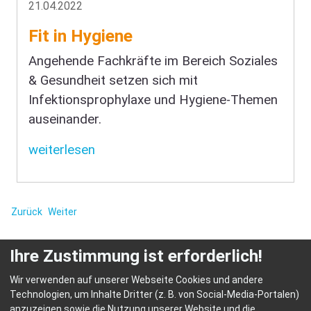
21.04.2022
Fit in Hygiene
Angehende Fachkräfte im Bereich Soziales
& Gesundheit setzen sich mit
Infektionsprophylaxe und Hygiene-Themen
auseinander.
weiterlesen
Zurück
Weiter
Ihre Zustimmung ist erforderlich!
Wir verwenden auf unserer Webseite Cookies und andere
Technologien, um Inhalte Dritter (z. B. von Social-Media-Portalen)
anzuzeigen sowie die Nutzung unserer Website und die
© HEP Fachschulen für Heilerziehungspflege Abensberg